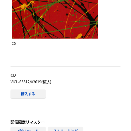
別々のエッジ感があるのも特色だ。ボブ・ディランが憑
依したかのような「ニッポンのヒール」には、歌でプロ
テストする高揚感が色濃い。ただ、桑田が書く社会的な
歌の特徴は、単なるアジテーションではなく、冷静な観
察や風刺に富んでいることである。レコーディングにお
けるテクノロジーがさらに発展し、音を採集・合成・編
CD
集する自由度が高まった。アルバム冒頭の「BOON BOO
N BOON ～OUR LOVE[MEDLEY]」は、その特徴が出てい
る。これがいったい何人編成なのか、俄に判別できない
未体験のバンド・サウンドに仕上がっているのだ。
CD
VICL-63312/¥2619(税込)
購入する
配信限定リマスター
ダウンロード
ストリーミング