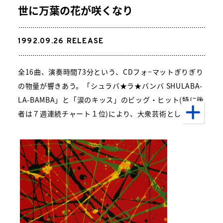
世に万葉の花が咲くなり
1992.09.26
RELEASE
全16曲、演奏時間73分という、CDフォ−マットぎりぎり
の物量が響きあう。「シュラバ★ラ★バンバ SHULABA-
LA-BAMBA」と「涙のキッス」のビッグ・ヒット(特に後
者は７週連続チャート１位)により、大衆芸術としてのサ
ザンの役割を果たしつつ、「HAIR」や「亀が泳ぐ街」の
ような、実験的な作風へも心置きなく向かっていけた時
期でもあった。これまでのノウハウやコツは、いったん
リセットされたかのようでもあったが、だからこそ、そ
の先にある、まっさらなスタンダード性に辿り着いてい
るのも魅力だ。「せつない胸に風が吹いてた」や「慕
情」は、そんな名作なのである。各楽曲それぞれに、