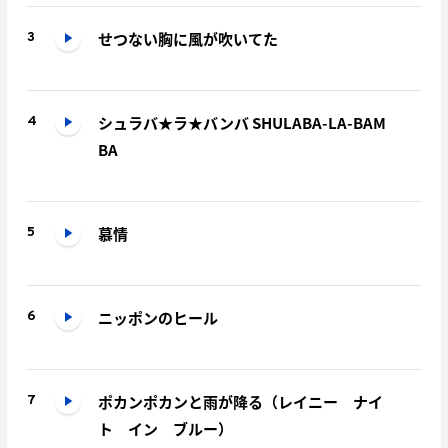
せつない胸に風が吹いてた
3
シュラバ★ラ★バンバ SHULABA-LA-BAM
4
BA
慕情
5
ニッポンのヒール
6
ポカンポカンと雨が降る（レイニー ナイ
7
ト イン ブルー）