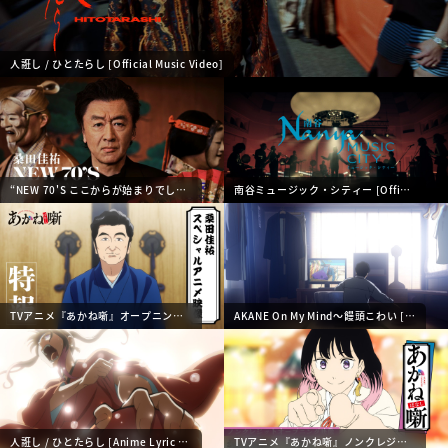
人誑し / ひとたらし [Official Music Video]
“NEW 70'S ここからが始まりでしょ” [Teaser]
南谷ミュージック・シティー [Official Music
TVアニメ『あかね噺』オープニング主題歌「人誑し / ひとたらし」解禁特別映像 [Anime Tea
AKANE On My Mind〜饅頭こわい [Anime Mu
人誑し / ひとたらし [Anime Lyric Video]
TVアニメ『あかね噺』ノンクレジットオープ