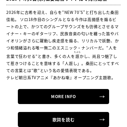
2026年に古希を迎え、自らを“NEW 70’S”と打ち出した桑田
佳祐。 ソロ18作目のシングルとなる今作は高揚感を煽るビ
ートの上で、かつてのグループサウンズをも彷彿とさせるマ
イナー・キーのギターリフ、民族音楽の匂いを纏った笛やバ
イオリンがさらに躍動し疾走感を煽る、リリカルで妖艶、か
つ和情緒溢れる唯一無二のエスニック・ナンバーだ。“人を
たぶら
言葉で狂わせる”と書き、多くの人を
誑
かし、尚且つ魅了し
て惹きつけることを意味する「人誑し」。桑田にとってすべ
ての言葉とは“歌”という名の愛情表現である。
テレビ朝日系TVアニメ『あかね噺』オープニング主題歌。
MORE INFO
歌詞を読む