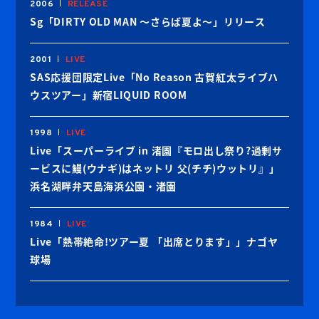
2006
RELEASE
Sg「DIRTY OLD MAN ～さらば夏よ～」リリース
2001
LIVE
SAS応援団限定Live「No Reason 古賀紅太ライブハ
ウスツアー」新宿LIQUID ROOM
1998
LIVE
Live「スーパーライブ in 渚園『モロ出し祭り?過剰サ
ービスに鰻(ウナギ)はネットリ 父(チチ)ウットリ』」
浜名湖畔弁天島海浜公園・渚園
1984
LIVE
Live「熱帯絶命!ツアー夏 「出席とります」」ナゴヤ
球場