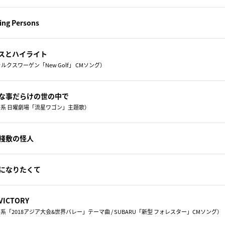
ing Persons
スとハイライト
ルクスワーゲン「New Golf」 CMソング）
な事だらけの世の中で
S系 日曜劇場「流星ワゴン」主題歌）
棧敷の怪人
になりたくて
ICTORY
S系「2018アジア大会&世界バレー」テーマ曲 / SUBARU「新型 フォレスター」CMソング）