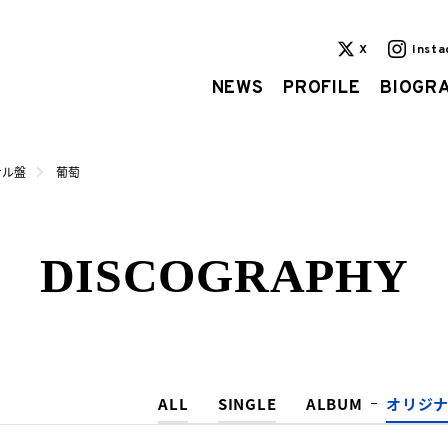
X
Inst
NEWS
PROFILE
BIOGR
ナル盤
葡萄
DISCOGRAPHY
ALL
SINGLE
ALBUM
オリジ