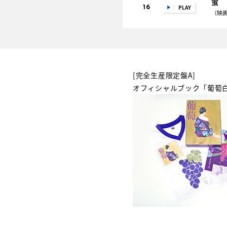
蛍
16
PLAY
（映
[完全生産限定盤A]
オフィシャルブック「葡萄白書