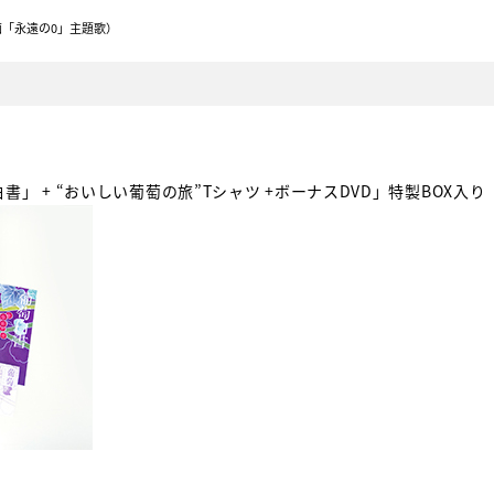
画「永遠の0」主題歌）
」 + “おいしい葡萄の旅”Tシャツ +ボーナスDVD」特製BOX入り