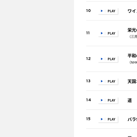
ワイ
10
PLAY
栄光
11
PLAY
（三井
平和
12
PLAY
（NH
天国
13
PLAY
道
14
PLAY
バラ
15
PLAY