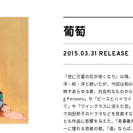
葡萄
2015.03.31
RELEASE
『世に万葉の花が咲くなり』以降
洋・和・洋と続いたが、今回は和
映すあらゆる歌、社会的なものから恋
g Persons」や「ピースとハイ
て」や「ワイングラスに消えた恋
で向田邦子のドラマなどを見直すな
とも作品に影響を与えた。｢青春番
ーに憧れる若者の歌。｢道」ならば