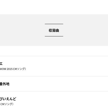
収録曲
エ
WOW 2015 CMソング）
番外地
ぴいえんど
B CMソング）