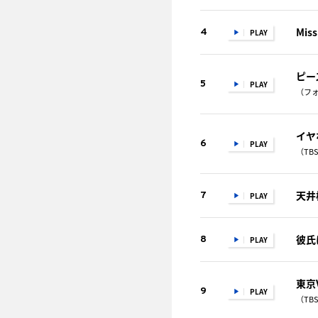
Miss
4
PLAY
ピー
5
PLAY
（フォ
イヤ
6
PLAY
（TB
天井
7
PLAY
彼氏
8
PLAY
東京V
9
PLAY
（TB