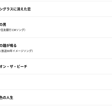
ングラスに消えた恋
の男
住友銀行 CMソング）
の鐘が鳴る
K 放送90年イメージソング）
オン・ザ・ビーチ
色の人生