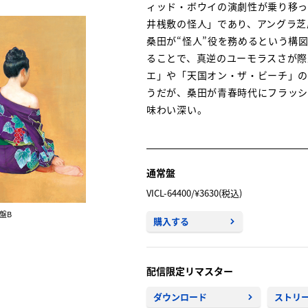
ィッド・ボウイの演劇性が乗り移っ
井桟敷の怪人」であり、アングラ芝
桑田が“怪人”役を務めるという構
ることで、真逆のユーモラスさが際
エ」や「天国オン・ザ・ビーチ」の
うだが、桑田が青春時代にフラッ
味わい深い。
通常盤
VICL-64400/¥3630(税込)
盤B
購入する
配信限定リマスター
ダウンロード
ストリ