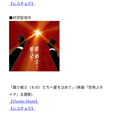
【レコチョク】
■好評配信中
「闘う戦士（もの）たちへ愛を込めて」(映画「空飛ぶタ
イヤ」主題歌)
【iTunes Store】
【レコチョク】