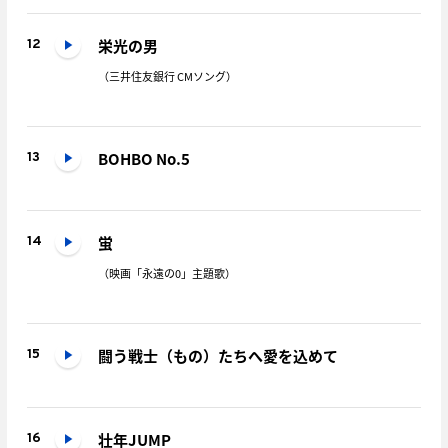
栄光の男
12
（三井住友銀行 CMソング）
BOHBO No.5
13
蛍
14
（映画「永遠の0」主題歌）
闘う戦士（もの）たちへ愛を込めて
15
壮年JUMP
16