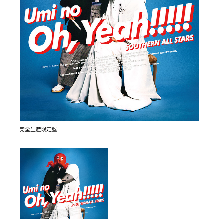
べ」〈三ツ矢サイダー2017CMソング〉）付。
完全生産限定盤