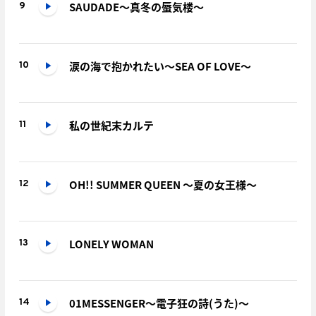
SAUDADE～真冬の蜃気楼～
9
涙の海で抱かれたい～SEA OF LOVE～
10
私の世紀末カルテ
11
OH!! SUMMER QUEEN ～夏の女王様～
12
LONELY WOMAN
13
01MESSENGER～電子狂の詩(うた)～
14