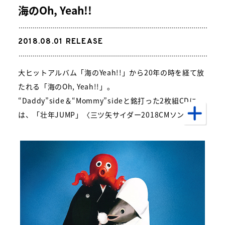
海のOh, Yeah!!
2018.08.01
RELEASE
大ヒットアルバム「海のYeah!!」から20年の時を経て放
たれる「海のOh, Yeah!!」。
“Daddy”side＆“Mommy”sideと銘打った2枚組CDに
は、「壮年JUMP」〈三ツ矢サイダー2018CMソング〉、
「闘う戦士(もの)たちへ愛を込めて」〈映画『空飛ぶタ
イヤ』主題歌〉を含む新曲3曲に加え、大ヒットシングル
「TSUNAMI」「LOVE AFFAIR～秘密のデート～」「HOT
EL PACIFIC」「涙の海で抱かれたい～SEA OF LOVE～」
「ピースとハイライト」「東京VICTORY」など全32曲を
収録。
完全生産限定盤はボーナストラック（「弥蜜塌菜のしら