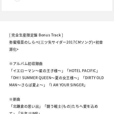
[ 完全生産限定盤 Bonus Track ]
弥蜜塌菜のしらべ(三ツ矢サイダー2017CMソング)<初音
源化>
※アルバム初収録曲
「イエローマン～星の王子様～」「HOTEL PACIFIC」
「OH!! SUMMER QUEEN～夏の女王様～」「DIRTY OLD
MAN～さらば夏よ～」「I AM YOUR SINGER」
※新曲
「北鎌倉の思い出」「闘う戦士(もの)たちへ愛を込め
て」「壮年JUMP」