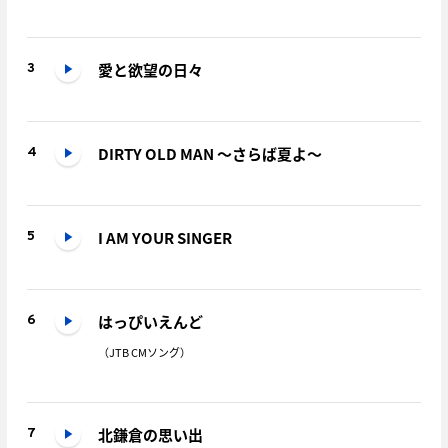
愛と欲望の日々
3
DIRTY OLD MAN ～さらば夏よ～
4
I AM YOUR SINGER
5
はっぴいえんど
6
（JTB CMソング）
北鎌倉の思い出
7