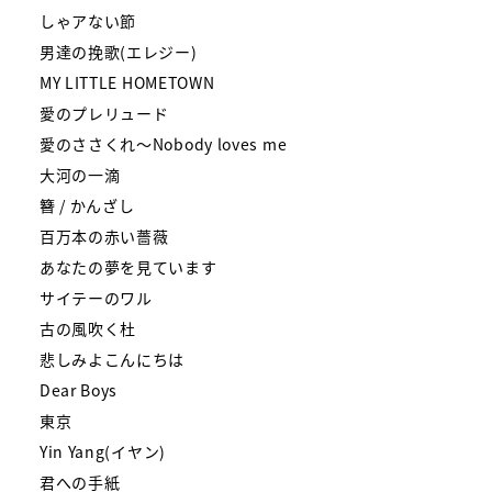
しゃアない節
男達の挽歌(エレジー)
MY LITTLE HOMETOWN
愛のプレリュード
愛のささくれ～Nobody loves me
大河の一滴
簪 / かんざし
百万本の赤い薔薇
あなたの夢を見ています
サイテーのワル
古の風吹く杜
悲しみよこんにちは
Dear Boys
東京
Yin Yang(イヤン)
君への手紙