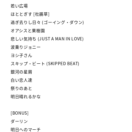
若い広場
ほととぎす [杜鵑草]
過ぎ去りし日々 (ゴーイング・ダウン)
オアシスと果樹園
悲しい気持ち (JUST A MAN IN LOVE)
波乗りジョニー
ヨシ子さん
スキップ・ビート (SKIPPED BEAT)
銀河の星屑
白い恋人達
祭りのあと
明日晴れるかな
[BONUS]
ダーリン
明日へのマーチ