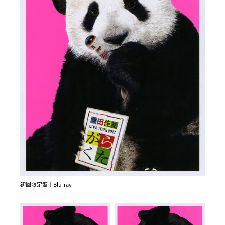
BOOK”を同梱。
＜LIVE＋CINEMA＋BOOK＞豪華仕様のメモリアル作
品！
初回限定盤｜Blu-ray