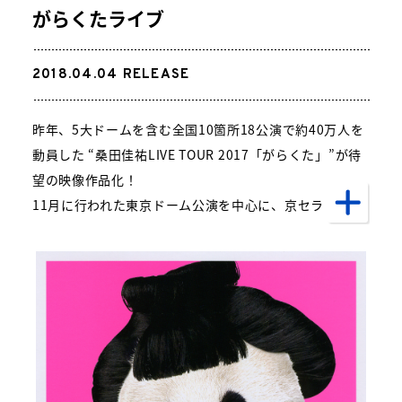
がらくたライブ
2018.04.04
RELEASE
昨年、5大ドームを含む全国10箇所18公演で約40万人を
動員した “桑田佳祐LIVE TOUR 2017「がらくた」”が待
望の映像作品化！
11月に行われた東京ドーム公演を中心に、京セラドーム
大阪公演の模様やツアーのメイキング映像も加えて編集
されたオリジナル・エディション！ボーナス映像とし
て、『第68回NHK紅白歌合戦』で披露した「若い広場」
と本人も出演した「ひよっこ 紅白特別編」も収録！
さらに、初回限定盤「完全生産限定“ソロ30年目の衝
動”メモリアルパッケージ」は、“映画「茅ヶ崎物語 ～M
Y LITTLE HOMETOWN～」”と“KUWATA KEISUKE 2017