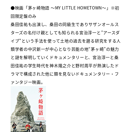
●映画「茅ヶ崎物語 ～MY LITTLE HOMETOWN～」※初
回限定盤のみ
桑田佳祐も出演し、桑田の同級生でありサザンオールス
ターズの名付け親としても知られる宮治淳一と”アースダ
イブ"という手法を使って土地の過去を遡る研究をする人
類学者の中沢新一が中心となり芸能の地“茅ヶ崎”の魅力
と謎を解明していくドキュメンタリーと、宮治淳一と桑
田佳祐の学生時代を神木隆之介と野村周平が熱演したド
ラマで構成された他に類を見ないドキュメンタリー・フ
ァンタジー映画。