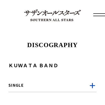
DISCOGRAPHY
ＫＵＷＡＴＡ ＢＡＮＤ
SINGLE