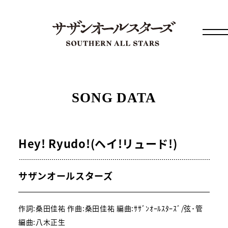
SONG DATA
Hey! Ryudo!(ヘイ!リュード!)
サザンオールスターズ
作詞:桑田佳祐 作曲:桑田佳祐 編曲:ｻｻﾞﾝｵｰﾙｽﾀｰｽﾞ/弦･管
編曲:八木正生