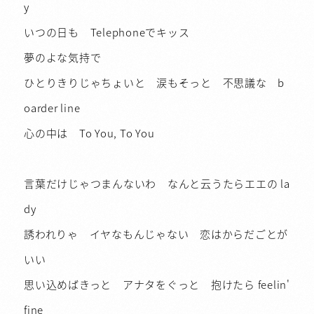
y
いつの日も Telephoneでキッス
夢のよな気持で
ひとりきりじゃちょいと 涙もそっと 不思議な b
oarder line
心の中は To You, To You
言葉だけじゃつまんないわ なんと云うたらエエの la
dy
誘われりゃ イヤなもんじゃない 恋はからだごとが
いい
思い込めばきっと アナタをぐっと 抱けたら feelin'
fine