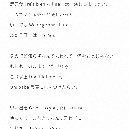
足元が Tre's bien な line 恋は感じるままでいい
二人でいりゃもっと楽しかろと
いつでも We're gonna shine
ふた言目には To You
身のほど知らずなんて云われて 済むことじゃない
もしもこのままでいたけりゃ
これ以上 Don't let me cry
Oh! babe 言葉に気をつけたらいい
思い出を Give it to you, 心に amuse
待ってよ これきりなんて云わずに
気持ちは To You, To You