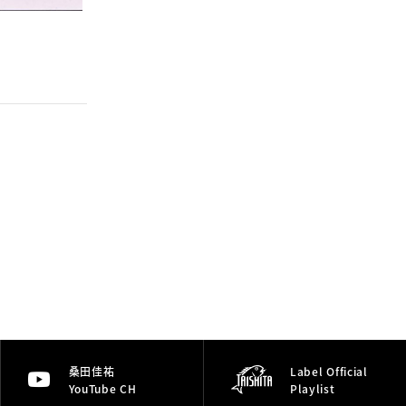
桑田佳祐
Label Official
YouTube CH
Playlist