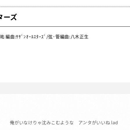
ターズ
 編曲:ｻｻﾞﾝｵｰﾙｽﾀｰｽﾞ/弦･管編曲:八木正生
俺がいなけりゃ沈みこむような アンタがいいね lad