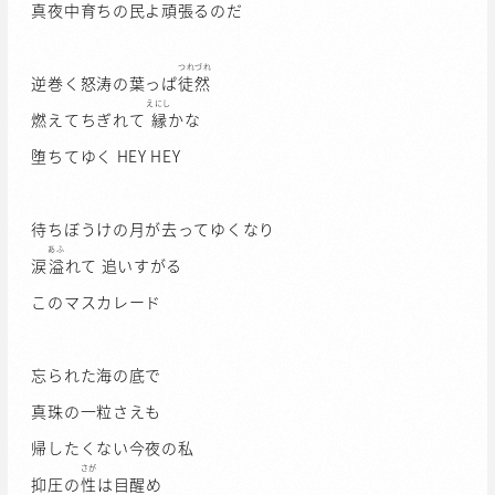
真夜中育ちの民よ頑張るのだ
つれづれ
逆巻く怒涛の葉っぱ
徒然
えにし
燃えてちぎれて
縁
かな
堕ちてゆく HEY HEY
待ちぼうけの月が去ってゆくなり
あふ
涙
溢
れて 追いすがる
このマスカレード
忘られた海の底で
真珠の一粒さえも
帰したくない今夜の私
さが
抑圧の
性
は目醒め