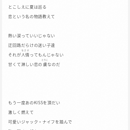
とこしえに夏は巡る
恋という名の物語教えて
熱い涙っていいじゃない
迂回路だらけの迷い子達
なさけ
それが
人情
ってもんじゃない
とりこ
甘くて淋しい恋の
虜
なのだ
もう一度あのKISSを頂だい
激しく燃えて
可愛いジャック・ナイフを踏んで