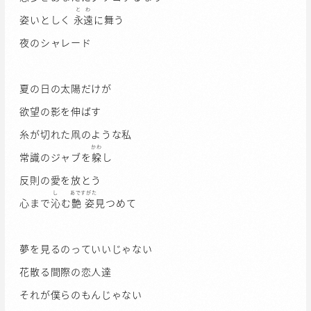
とわ
姿いとしく
永遠
に舞う
夜のシャレード
夏の日の太陽だけが
欲望の影を伸ばす
糸が切れた凧のような私
かわ
常識のジャブを
躱
し
反則の愛を放とう
し
あですがた
心まで
沁
む
艶姿
見つめて
夢を見るのっていいじゃない
花散る間際の恋人達
それが僕らのもんじゃない