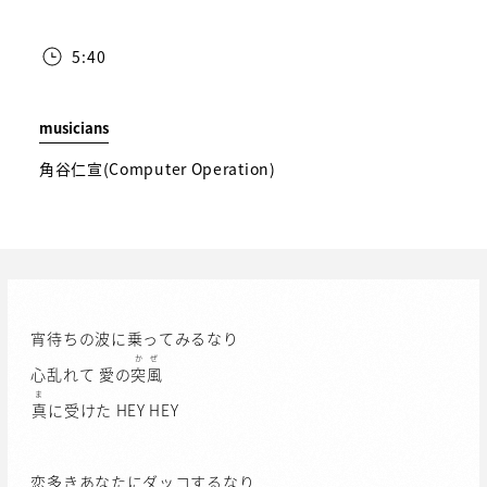
5:40
musicians
角谷仁宣(Computer Operation)
宵待ちの波に乗ってみるなり
かぜ
心乱れて 愛の
突風
ま
真
に受けた HEY HEY
恋多きあなたにダッコするなり