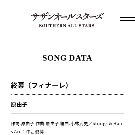
SONG DATA
終幕（フィナーレ）
原由子
作詞:原由子 作曲:原由子 編曲:小林武史／Strings & Horn
s Arr.：中西俊博