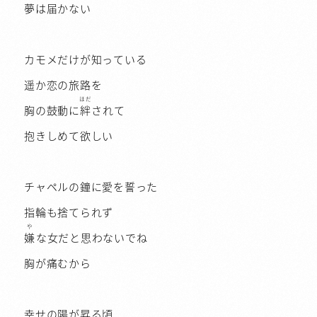
夢は届かない
カモメだけが知っている
遥か恋の旅路を
ほだ
胸の鼓動に
絆
されて
抱きしめて欲しい
チャペルの鐘に愛を誓った
指輪も捨てられず
や
嫌
な女だと思わないでね
胸が痛むから
幸せの陽が昇る頃