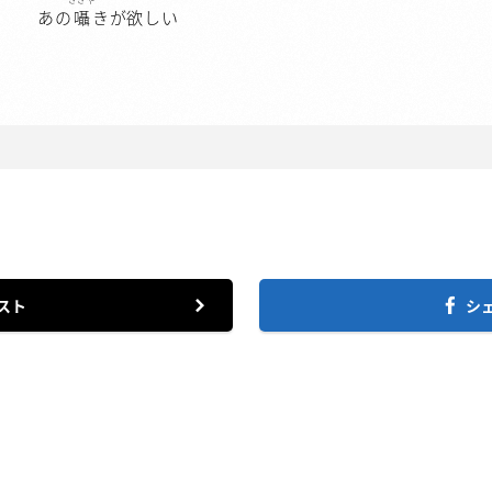
あの
囁
きが欲しい
スト
シ