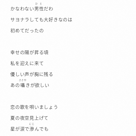
ひと
かなわない
男性
だわ
サヨナラしても大好きなのは
初めてだったの
幸せの陽が昇る頃
私を迎えに来て
優しい声が胸に残る
ささや
あの
囁
きが欲しい
恋の歌を唄いましょう
夏の夜空見上げて
にじ
星が涙で
滲
んでも