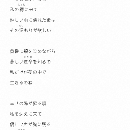
しとね
私の
褥
に来て
淋しい雨に濡れた後は
ぬく
その
温
もりが欲しい
黄昏に頬を染めながら
さだめ
悲しい
運命
を知るの
私だけが夢の中で
生きるのね
幸せの陽が昇る頃
私を迎えに来て
優しい声が胸に残る
ささや