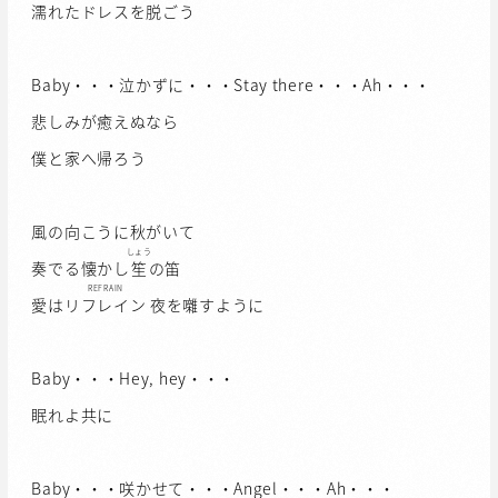
濡れたドレスを脱ごう
Baby・・・泣かずに・・・Stay there・・・Ah・・・
悲しみが癒えぬなら
僕と家へ帰ろう
風の向こうに秋がいて
しょう
奏でる懐かし
笙
の笛
REFRAIN
愛は
リフレイン
夜を囃すように
Baby・・・Hey, hey・・・
眠れよ共に
Baby・・・咲かせて・・・Angel・・・Ah・・・