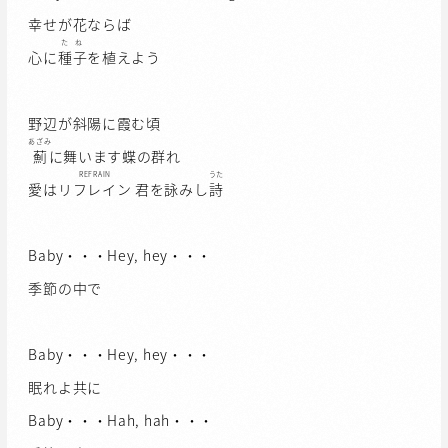
幸せが花ならば
たね
心に
種子
を植えよう
野辺が斜陽に霞む頃
あざみ
薊
に舞います蝶の群れ
REFRAIN
うた
愛は
リフレイン
君を詠みし
詩
Baby・・・Hey, hey・・・
季節の中で
Baby・・・Hey, hey・・・
眠れよ共に
Baby・・・Hah, hah・・・