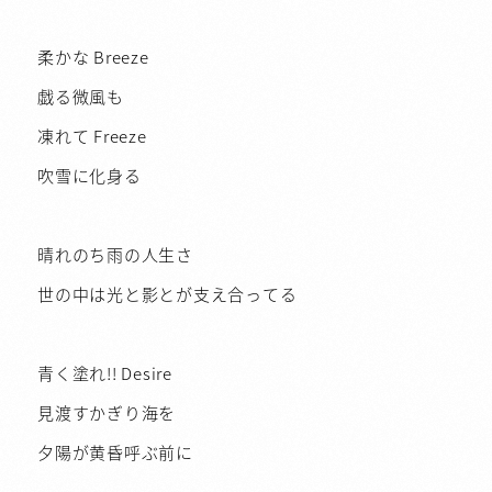
柔かな Breeze
戯る微風も
凍れて Freeze
吹雪に化身る
晴れのち雨の人生さ
世の中は光と影とが支え合ってる
青く塗れ!! Desire
見渡すかぎり海を
夕陽が黄昏呼ぶ前に