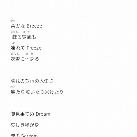
やら
柔
かな Breeze
たわむ
かぜ
戯
る
微風
も
しば
凍
れて Freeze
あらし
かわ
吹雪
に
化身
る
晴れのち雨の人生さ
わろ
笑
たり泣いたり呆けたり
御見果てぬ Dream
哀しき我が身
魂の Scream