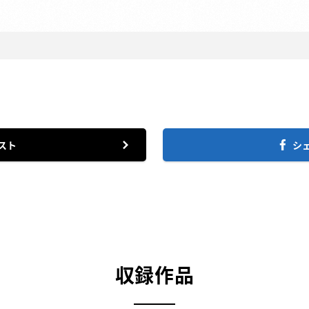
スト
シ
収録作品