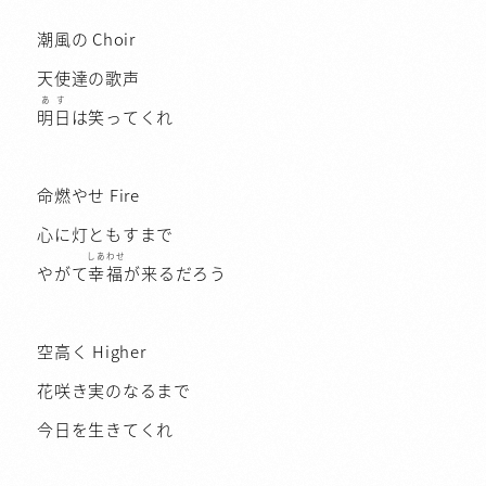
潮風の Choir
天使達の歌声
あす
明日
は笑ってくれ
命燃やせ Fire
心に灯ともすまで
しあわせ
やがて
幸福
が来るだろう
空高く Higher
花咲き実のなるまで
今日を生きてくれ