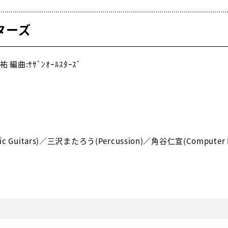
ターズ
編曲:ｻｻﾞﾝｵｰﾙｽﾀｰｽﾞ
ustic Guitars)／三沢またろう(Percussion)／角谷仁宣(Computer 