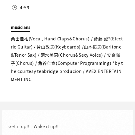
4:59
musicians
桑田佳祐(Vocal, Hand Claps&Chorus) / 斎藤 誠*(Elect
ric Guitar) / 片山敦夫(Keyboards) /山本拓夫(Baritone
&Tenor Sax) / 清水美恵(Chorus&Sexy Voice) / 安奈陽
子(Chorus) / 角谷仁宣(Computer Programming) *by t
he courtesy teabridge producion / AVEX ENTERTAIN
MENT INC.
Get it up!! Wake it up!!