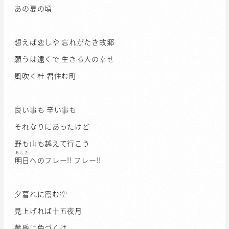
あの夏の頃
想えば恋しや 忘れがたき故郷
願うは遠くで 生きる人の幸せ
風吹く杜 君住む町
良い事も 辛い事も
それなりにあったけど
野も山も越えて行こう
あした
明日
へのフレー!! フレー!!
夕暮れに霞む空
見上げれば十五夜月
黄昏に色づくは