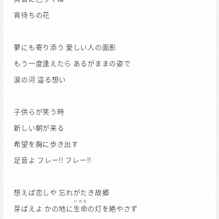
宵待ちの花
夢にも寄り添う 愛しい人の面影
もう一度逢えたら あるがままの姿で
涙の河 溢る想い
子供らが笑う時
新しい朝が来る
希望を胸に歩き出す
足音よ フレー!! フレー!!
想えば恋しや 忘れがたき故郷
いのち
芽ばえよ かの地に
生命
の灯を絶やさず