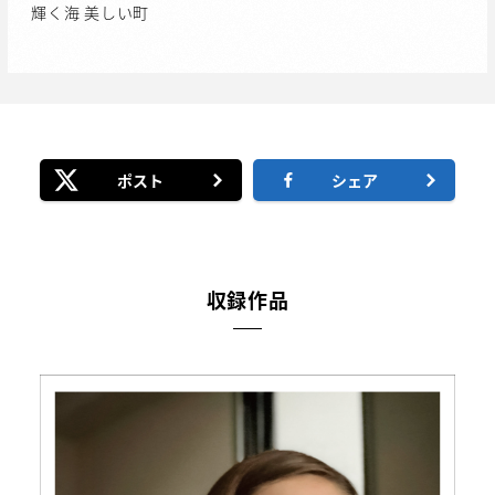
輝く海 美しい町
ポスト
シェア
収録作品