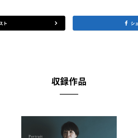
スト
シ
収録作品