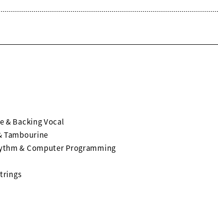
 & Backing Vocal
& Tambourine
ythm & Computer Programming
ings