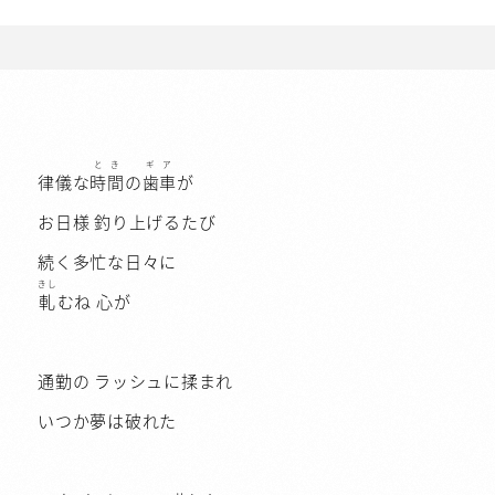
とき
ギア
律儀な
時間
の
歯車
が
お日様 釣り上げるたび
続く多忙な日々に
きし
軋
むね 心が
通勤の ラッシュに揉まれ
いつか夢は破れた