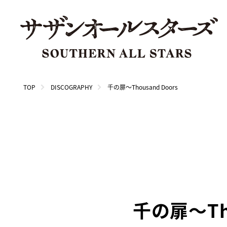
TOP
DISCOGRAPHY
千の扉～Thousand Doors
千の扉～Tho