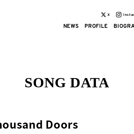
X
Inst
NEWS
PROFILE
BIOGR
SONG DATA
usand Doors