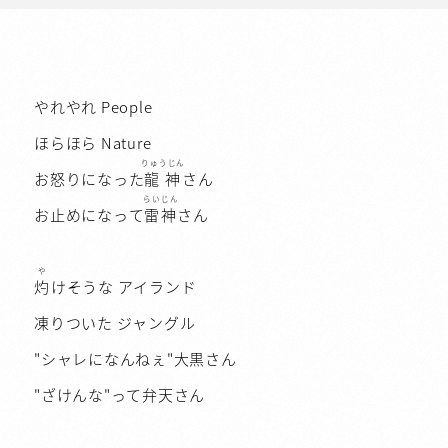
やれやれ People
ほらほら Nature
りゅうじん
お怒りになった
龍神
さん
らいじん
お止めになって
雷神
さん
や
灼
けそうな アイランド
凍りついた ジャングル
"シャレになんねぇ"大黒さん
"ざけんな"って弁天さん