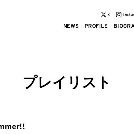
X
Inst
NEWS
PROFILE
BIOGR
プレイリスト
mmer!!