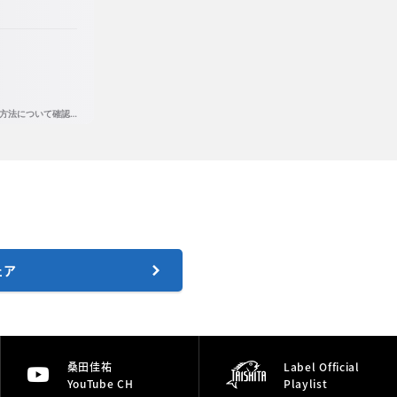
ェア
桑田佳祐
Label Official
YouTube CH
Playlist