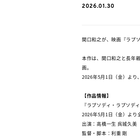
2026.01.30
関口和之が、映画『ラプ
本作は、関口和之と長年親
画。
2026
年
5
月
1
日（金）より
【作品情報】
『ラプソディ・ラプソデ
2026
年
5
月
1
日（金）より
出演：高橋一生 呉城久美
監督・脚本：利重 剛