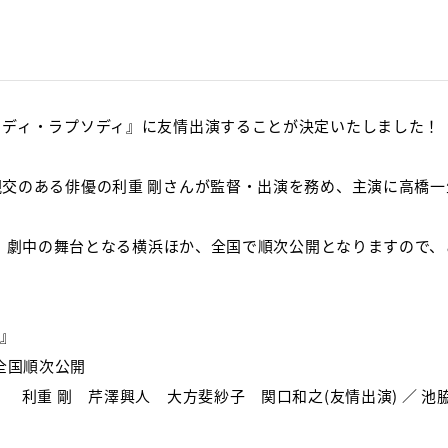
ソディ・ラプソディ』に友情出演することが決定いたしました！
交のある俳優の利重 剛さんが監督・出演を務め、主演に高橋
、劇中の舞台となる横浜ほか、全国で順次公開となりますので、
ィ』
全国順次公開
 利重 剛 芹澤興人 大方斐紗子 関口和之
(
友情出演
)
／ 池