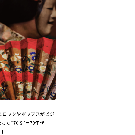
はロックやポップスがビジ
“70'S”＝70年代。
す！