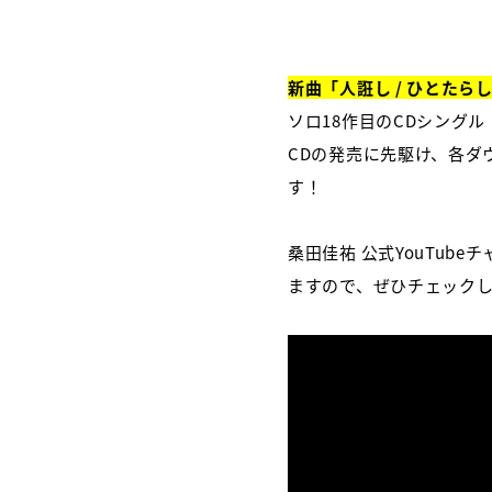
新曲「人誑し / ひとたら
ソロ18作目のCDシングル
CDの発売に先駆け、各ダ
す！
桑田佳祐 公式YouTu
ますので、ぜひチェック