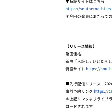
▼特設サイトはこちら
https://southernallstar
＊今回の発表にあたって
【リリース情報】
桑田佳祐
新曲「人誑し / ひとたら
特設サイト
https://south
■先行配信リリース：202
事前予約リンク
https://t
＊上記リンクよりライブ
ロードされます。