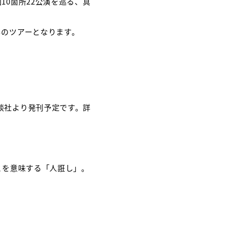
10箇所22公演を巡る、真
しのツアーとなります。
談社より発刊予定です。詳
とを意味する「人誑し」。