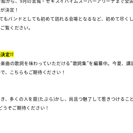
号館から、9月の宮城・セキスイハイムスーパーアリーナまで全国
催が決定！
してもバンドとしても初めて訪れる会場となるなど、初めて尽く
をご覧ください。
決定!!
楽曲の歌詞を味わっていただける“歌詞集”を編纂中。今夏、講
ので、こちらもご期待ください！
書き、多くの人を誑(たぶら)かし、尚且つ魅了して惹きつけるこ
”にどうぞご期待ください！