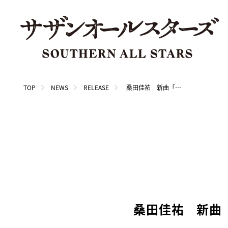
TOP
NEWS
RELEASE
桑田佳祐 新曲「人誑し / ひとたらし」CDリリース&先行配信、全国アリーナツアー開催、歌詞集の発売が決定!!
桑田佳祐 新曲「