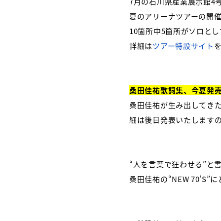
7月の石川県産業展示館4
夏のアリーナツアーの開
10箇所中5箇所がソロと
詳細は
ツアー特設サイト
桑田佳祐歌詞集、今夏発売
桑田佳祐が生み出してきた
細は後日発表いたします
“人を言葉で狂わせる”と
桑田佳祐の“NEW 70'S