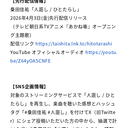
【先行配信情報】
桑田佳祐「人誑し / ひとたらし」
2026年4月3日(金)先行配信リリース
（テレビ朝日系TVアニメ『あかね噺』オープニン
グ主題歌）
配信リンク
https://taishita.lnk.to/hitotarashi
YouTube オフィシャルオーディオ
https://youtu.
be/Z64yOA5CNFE
【SNS企画情報】
対象のストリーミングサービスで「人誑し / ひと
たらし」を再生し、楽曲を聴いた感想とハッシュ
タグ「#桑田佳祐 #人誑し」を付けてX（旧Twitte
r）にシェア投稿いただいた方の中から、抽選で計