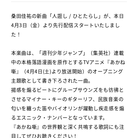
桑田佳祐の新曲「人誑し / ひとたらし」が、本日
4月3日（金）より先行配信スタートいたしまし
た！
本楽曲は、「週刊少年ジャンプ」（集英社）連載
中の本格落語漫画を原作とするTVアニメ『あかね
噺』（4月4日(土)より放送開始）のオープニング
主題歌として書き下ろされた一曲。
揚感を煽るビートにグループサウンズをも彷彿と
させるマイナー・キーのギターリフ、民族音楽の
匂いを纏った笛やバイオリンが躍動し疾走感を煽
るエスニック・ナンバーとなっています。
『あかね噺』の世界観と深く共鳴する歌詞にも注
目してぜひお聴きください！