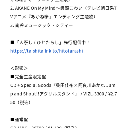
2. AKANE On My Mind～饅頭こわい（テレビ朝日系T
Vアニメ『あかね噺』エンディング主題歌）
3. 南谷ミュージック・シティー
■「人誑し / ひとたらし」先行配信中！
https://taishita.lnk.to/hitotarashi
＜形態＞
■完全生産限定盤
CD + Special Goods『桑田佳祐×阿良川あかね Jum
p and Shout!!アクリルスタンド』 / VIZL-3300 / ¥2,7
50（税込）
■通常盤
CD / VICL-38700 / ¥1,430（税込）