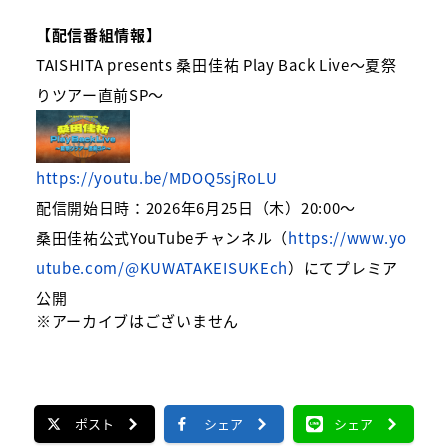
【配信番組情報】
TAISHITA presents
桑田佳祐
Play Back Live
〜夏祭
りツアー直前
SP
〜
https://youtu.be/MDOQ5sjRoLU
配信開始日時：
2026
年
6
月
25
日（木）
20:00
〜
桑田佳祐公式
YouTube
チャンネル（
https://www.yo
utube.com/@KUWATAKEISUKEch
）にてプレミア
公開
※
アーカイブはございません
ポスト
シェア
シェア