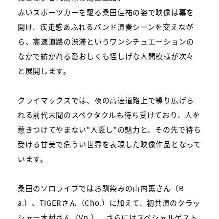
赤いスポーツカーを駆る桑田佳祐の姿で映像は幕を
開け、疾走感あふれるバンド演奏シーンを交えなが
ら、高速道路の渋滞というワンシチュエーションの
なかで紡がれる愛おしくも怪しげな人間模様が次々
と展開します。
クライマックスでは、夜の高速道路上で繰り広げら
れる前代未聞のスペクタクルも待ち受けており、人を
惹きつけてやまない
"
人誑し
"
の魅力と、その先で待ち
受ける甘美で危うい世界を表現した映像作品となって
います。
桑田のソロライブではお馴染みの山内薫さん（
B
a.
）、
TIGER
さん（
Cho.
）に加えて、初共演のクラッ
シャー木村さん（
Vn.
）、さらにはスペシャルゲスト