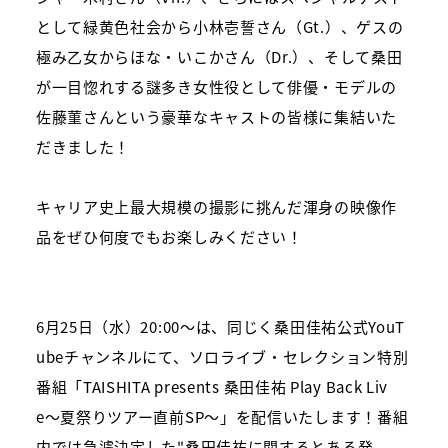
として緑黄色社会から小林壱誓さん（
Gt.
）、ゲスの
極み乙女からほな・いこかさん（
Dr.
）、そして桑田
が一目惚れする謎多き女性役として俳優・モデルの
佐藤菫さんという豪華なキャストの皆様に集結いた
だきました！
キャリア史上最大規模の撮影に挑んだ渾身の映像作
品をぜひ何度でもお楽しみください！
6
月
25
日（水）
20:00
〜は、同じく桑田佳祐公式
YouT
ube
チャンネルにて、ソロライブ・セレクション特別
番組「
TAISHITA presents
桑田佳祐
Play Back Liv
e
〜夏祭りツアー直前
SP
〜」を配信いたします！番組
内では急遽決定した
"
桑田佳祐に関するとある発