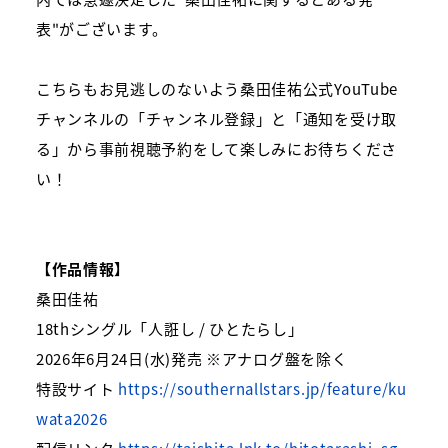
表
"
がございます。
こちらもお見逃しのないよう桑田佳祐公式
YouTube
チャンネルの「チャンネル登録」と「通知を受け取
る」から事前視聴予約をして楽しみにお待ちくださ
い！
【作品情報】
桑田佳祐
18th
シングル「人誑し
/
ひとたらし」
2026
年
6
月
24
日
(
水
)
発売
※
アナログ盤を除く
特設サイト
https://southernallstars.jp/feature/ku
wata2026