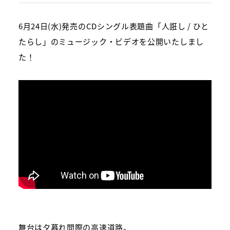
6
月
24
日
(
水
)
発売の
CD
シングル表題曲「人誑し
/
ひと
たらし」のミュージック・ビデオを公開いたしまし
た！
舞台は夕暮れ間際の高速道路。