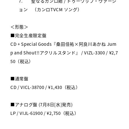
7.
聖なるカンロ飴
/
ドゥーワップ・ヴァージ
ョン （カンロ
TVCM
ソング）
＜形態＞
■
完全生産限定盤
CD + Special Goods
『桑田佳祐
×
阿良川あかね
Jum
p and Shout!!
アクリルスタンド』
/ VIZL-3300 / ¥2,7
50
（税込）
■
通常盤
CD / VICL-38700 /
¥
1,430
（税込）
■
アナログ盤
(7
月
8
日
[
水
]
発売
)
LP / VIJL-61900 /
¥
2,750
（税込）