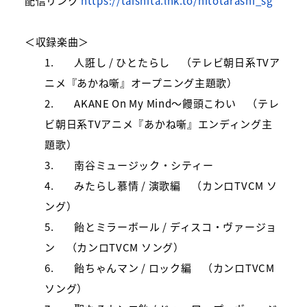
配信リンク
https://taishita.lnk.to/hitotarashi_sg
＜収録楽曲＞
1.
人誑し
/
ひとたらし （テレビ朝日系
TV
ア
ニメ『あかね噺』オープニング主題歌）
2.
AKANE On My Mind
～饅頭こわい （テレ
ビ朝日系
TV
アニメ『あかね噺』エンディング主
題歌）
3.
南谷ミュージック・シティー
4.
みたらし慕情
/
演歌編 （カンロ
TVCM
ソ
ング）
5.
飴とミラーボール
/
ディスコ・ヴァージョ
ン （カンロ
TVCM
ソング）
6.
飴ちゃんマン
/
ロック編 （カンロ
TVCM
ソング）