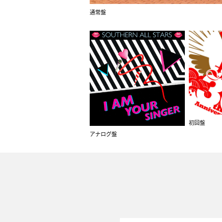
通常盤
初回盤
アナログ盤