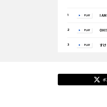
I A
1
PLAY
OH!
2
PLAY
すけ
3
PLAY
ポ