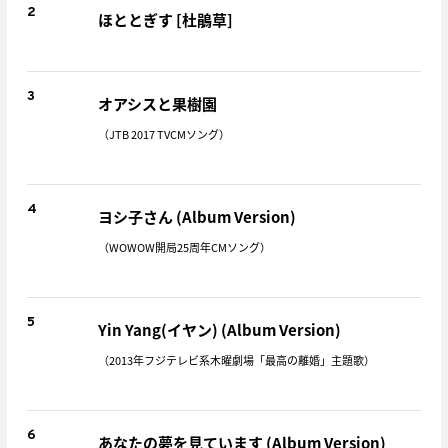
2
ほととぎす [杜鵑草]
3
オアシスと果樹園
（JTB 2017 TVCMソング）
4
ヨシ子さん (Album Version)
（WOWOW開局25周年CMソング）
5
Yin Yang(イヤン) (Album Version)
（2013年フジテレビ系木曜劇場「最高の離婚」主題歌）
6
あなたの夢を見ています (Album Version)