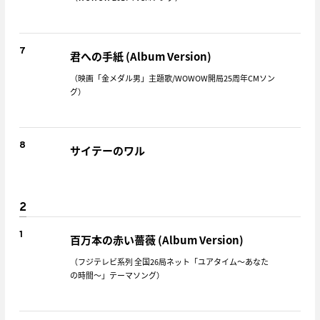
7
君への手紙 (Album Version)
（映画「金メダル男」主題歌/WOWOW開局25周年CMソン
グ）
8
サイテーのワル
2
1
百万本の赤い薔薇 (Album Version)
（フジテレビ系列 全国26局ネット「ユアタイム～あなた
の時間～」テーマソング）