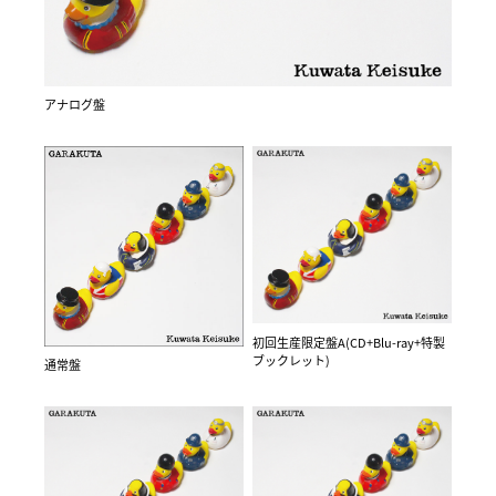
アナログ盤
初回生産限定盤A(CD+Blu-ray+特製
ブックレット)
通常盤