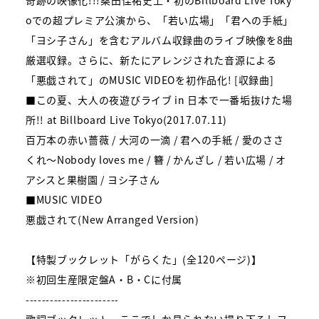
奇跡の映像化!!!桑田佳祐史上・初のBillboard Live Toky
oでの超プレミア公演から、「若い広場」「君への手紙」
「ヨシ子さん」を含むアルバム収録曲のライブ映像を8曲
厳選収録。さらに、新たにアレンジされた音源による
「悪戯されて」のMUSIC VIDEOを初作品化! [収録曲]
■この夏、大人の夜遊びライブ in 日本で一番垢抜けた場
所!! at Billboard Live Tokyo(2017.07.11)
百万本の赤い薔薇 / 大河の一滴 / 君への手紙 / 愛のささ
くれ～Nobody loves me / 簪 / かんざし / 若い広場 / オ
アシスと果樹園 / ヨシ子さん
■MUSIC VIDEO
悪戯されて(New Arranged Version)
【特製ブックレット「がらくた」(全120ページ)】
※初回生産限定盤A・B・Cに付属
-----------------------