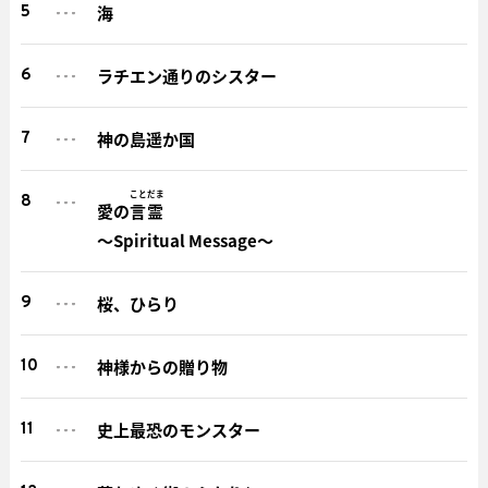
海
5
ラチエン通りのシスター
6
神の島遥か国
7
ことだま
8
愛の
言霊
～Spiritual Message～
桜、ひらり
9
神様からの贈り物
10
史上最恐のモンスター
11