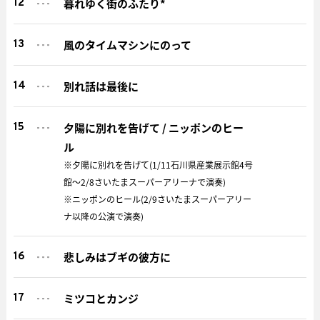
暮れゆく街のふたり*
12
風のタイムマシンにのって
13
別れ話は最後に
14
夕陽に別れを告げて / ニッポンのヒー
15
ル
※夕陽に別れを告げて(1/11石川県産業展示館4号
館〜2/8さいたまスーパーアリーナで演奏)
※ニッポンのヒール(2/9さいたまスーパーアリー
ナ以降の公演で演奏)
悲しみはブギの彼方に
16
ミツコとカンジ
17